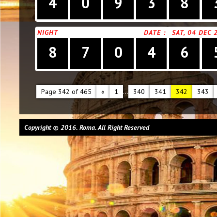
4
0
9
3
8
NIGHT
DATE :
SAT, 04 DEC 
8
7
0
4
6
Page 342 of 465
«
1
...
340
341
342
343
Copyright © 2016. Roma. All Right Reserved