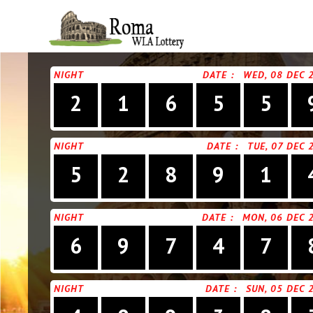
NIGHT
DATE :
WED, 08 DEC 
2
1
6
5
5
NIGHT
DATE :
TUE, 07 DEC 
5
2
8
9
1
NIGHT
DATE :
MON, 06 DEC 
6
9
7
4
7
NIGHT
DATE :
SUN, 05 DEC 