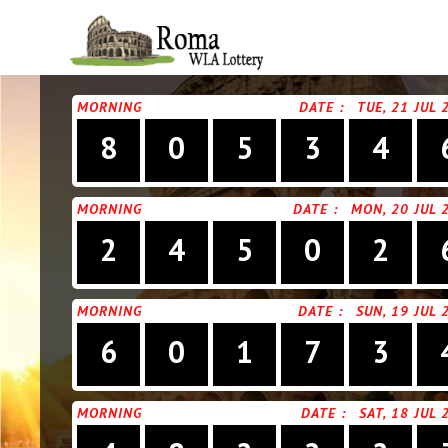
MORNING
DATE :
TUE, 21 JUL 
8
0
5
3
4
MORNING
DATE :
MON, 20 JUL 
2
4
5
0
2
MORNING
DATE :
SUN, 19 JUL 
6
0
1
7
3
MORNING
DATE :
SAT, 18 JUL 