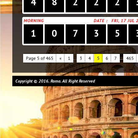
4
8
2
2
2
MORNING
DATE :
FRI, 17 JUL
1
0
7
3
5
Page 5 of 465
«
1
...
3
4
5
6
7
...
465
Copyright © 2016. Roma. All Right Reserved